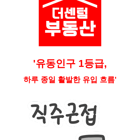
'유동인구 1등급,
하루 종일 활발한 유입 흐름'