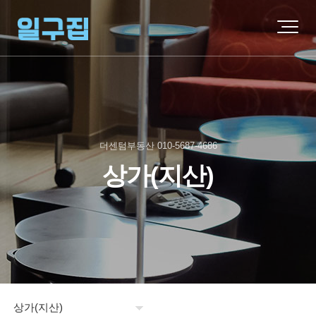
더센텀부동산 010-5687-4686
상가(지산)
상가(지산)