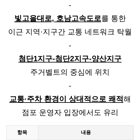
-
빛고을대로, 호남고속도로
를 통한
이근 지역·지구간 교통 네트워크 탁월
-
첨단1지구-첨단2지구-양산지구
주거벨트의 중심에 위치
-
교통·주차 환경이 상대적으로 쾌적
해
점포 운영자 입장에서도 유리
항목
내용