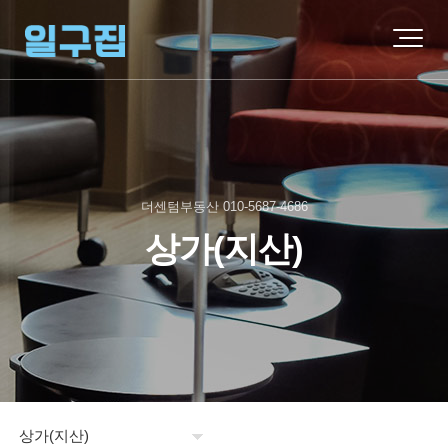
더센텀부동산 010-5687-4686
상가(지산)
상가(지산)