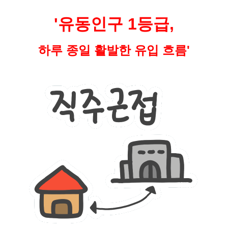
'유동인구 1등급,
하루 종일 활발한 유입 흐름'