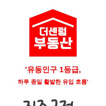
'유동인구 1등급,
하루 종일 활발한 유입 흐름'