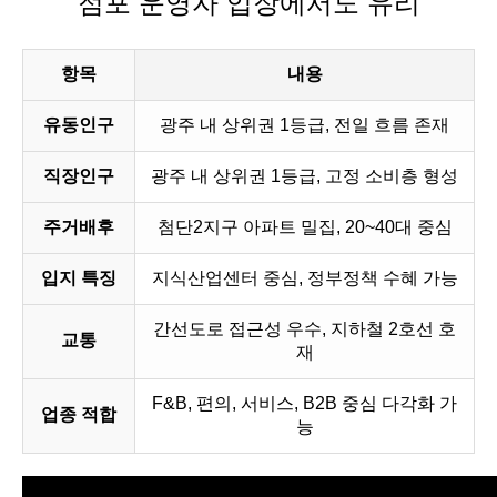
점포 운영자 입장에서도 유리
항목
내용
유동인구
광주 내 상위권 1등급, 전일 흐름 존재
직장인구
광주 내 상위권 1등급, 고정 소비층 형성
주거배후
첨단2지구 아파트 밀집, 20~40대 중심
입지 특징
지식산업센터 중심, 정부정책 수혜 가능
간선도로 접근성 우수, 지하철 2호선 호
교통
재
F&B, 편의, 서비스, B2B 중심 다각화 가
업종 적합
능