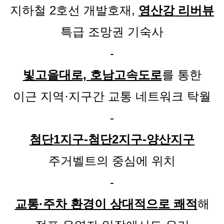
지하철 2호선 개발호재,
영산강 리버뷰
특급 조망권 기숙사
-
빛고을대로, 호남고속도로
를 통한
이근 지역·지구간 교통 네트워크 탁월
-
첨단1지구-첨단2지구-양산지구
주거벨트의 중심에 위치
-
교통·주차 환경이 상대적으로 쾌적
해